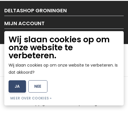
DELTASHOP GRONINGEN
MIJN ACCOUNT
KLANTENSERVICE
Wij slaan cookies op om
onze website te
verbeteren.
Wij slaan cookies op om onze website te verbeteren. Is
dat akkoord?
Algemene voorwaarden
|
Disclaimer
|
Privacy Policy
|
JA
NEE
Sitemap
|
RSS Feed
MEER OVER COOKIES »
© Copyright 2026 - DeltaShop Groningen