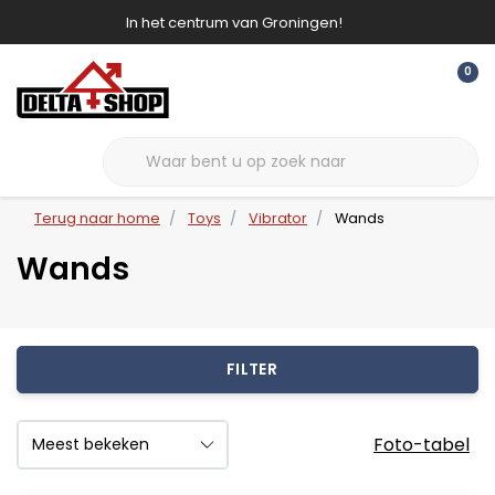
In het centrum van Groningen!
0
Terug naar home
Toys
Vibrator
Wands
Wands
FILTER
Foto-tabel