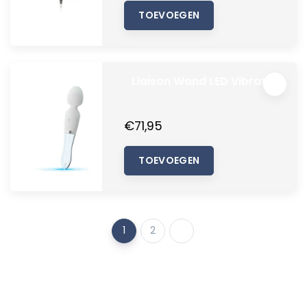
TOEVOEGEN
Liaison Wand LED Vibrator
€71,95
TOEVOEGEN
1
2