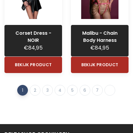
Corset Dress -
Malibu - Chain
NOIR
Body Harness
€84,95
€84,95
BEKIJK PRODUCT
BEKIJK PRODUCT
1
2
3
4
5
6
7