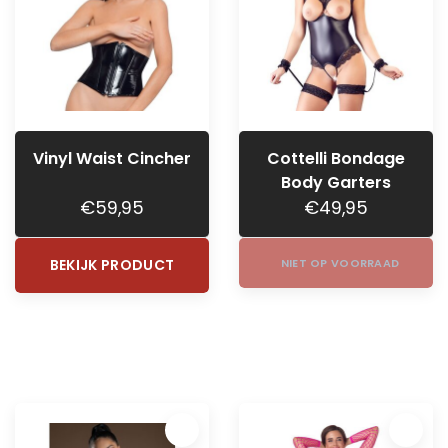
Vinyl Waist Cincher
Cottelli Bondage
Body Garters
€59,95
€49,95
BEKIJK PRODUCT
NIET OP VOORRAAD
In het centrum van Groningen!
Groot aanbod voor man én
vrouw