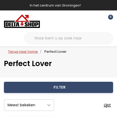
In het centrum van Groningen!
0
Terug naar home
Perfect Lover
Perfect Lover
FILTER
Lijst