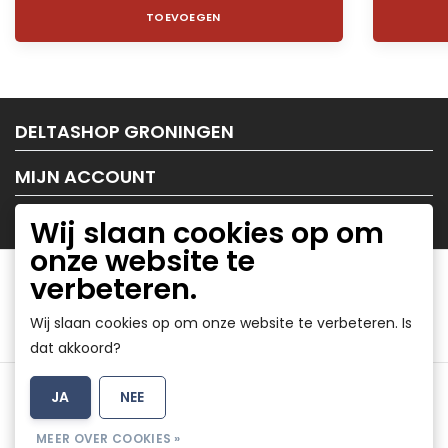
TOEVOEGEN
DELTASHOP GRONINGEN
MIJN ACCOUNT
KLANTENSERVICE
Wij slaan cookies op om
onze website te
verbeteren.
Wij slaan cookies op om onze website te verbeteren. Is
dat akkoord?
Algemene voorwaarden
|
Disclaimer
|
Privacy Policy
|
JA
NEE
Sitemap
|
RSS Feed
MEER OVER COOKIES »