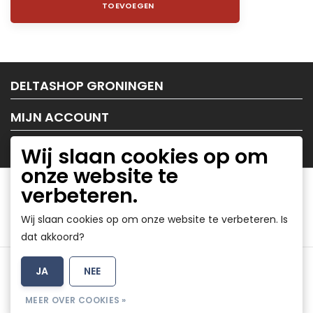
TOEVOEGEN
DELTASHOP GRONINGEN
MIJN ACCOUNT
KLANTENSERVICE
Wij slaan cookies op om
onze website te
verbeteren.
Wij slaan cookies op om onze website te verbeteren. Is
dat akkoord?
Algemene voorwaarden
|
Disclaimer
|
Privacy Policy
|
JA
NEE
Sitemap
|
RSS Feed
MEER OVER COOKIES »