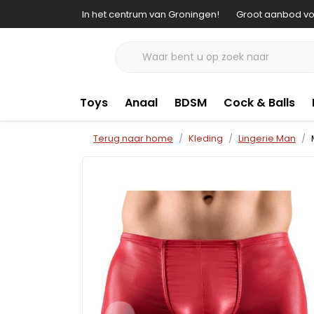
In het centrum van Groningen!
Groot aanbod vo
Toys
Anaal
BDSM
Cock & Balls
Terug naar home
Kleding
Lingerie Man