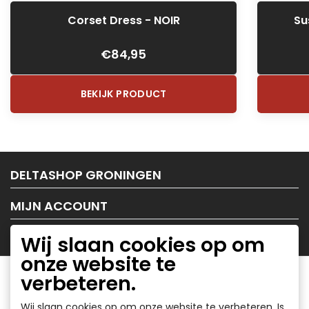
Corset Dress - NOIR
Su
€84,95
BEKIJK PRODUCT
DELTASHOP GRONINGEN
MIJN ACCOUNT
KLANTENSERVICE
Wij slaan cookies op om
onze website te
verbeteren.
Wij slaan cookies op om onze website te verbeteren. Is