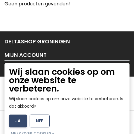
Geen producten gevonden!
DELTASHOP GRONINGEN
MIJN ACCOUNT
KLANTENSERVICE
Wij slaan cookies op om
onze website te
verbeteren.
Wij slaan cookies op om onze website te verbeteren. Is
dat akkoord?
Algemene voorwaarden
|
Disclaimer
|
Privacy Policy
|
JA
NEE
Sitemap
|
RSS Feed
MEER OVER COOKIES »