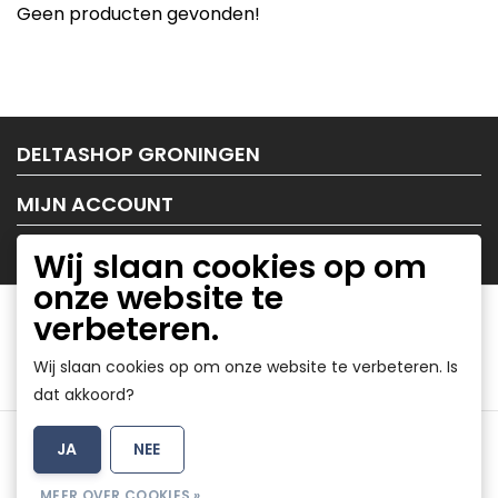
Geen producten gevonden!
DELTASHOP GRONINGEN
MIJN ACCOUNT
KLANTENSERVICE
Wij slaan cookies op om
onze website te
verbeteren.
Wij slaan cookies op om onze website te verbeteren. Is
dat akkoord?
Algemene voorwaarden
|
Disclaimer
|
Privacy Policy
|
JA
NEE
Sitemap
|
RSS Feed
MEER OVER COOKIES »