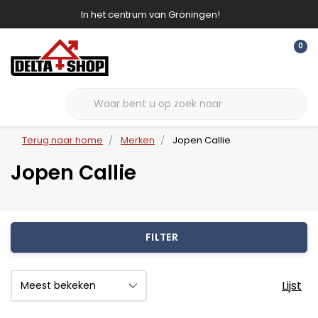
In het centrum van Groningen!
0
Terug naar home
Merken
Jopen Callie
Jopen Callie
FILTER
Lijst