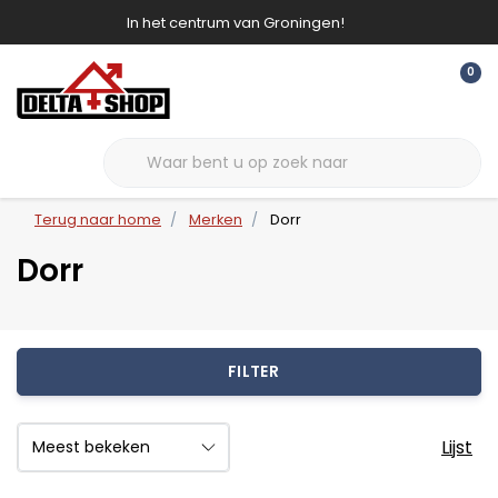
In het centrum van Groningen!
0
Terug naar home
Merken
Dorr
Dorr
FILTER
Lijst