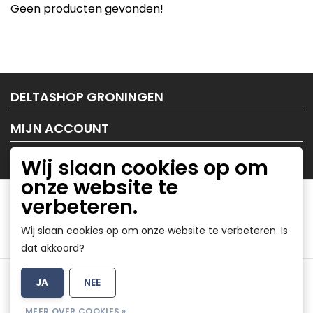
Geen producten gevonden!
DELTASHOP GRONINGEN
MIJN ACCOUNT
KLANTENSERVICE
Wij slaan cookies op om
onze website te
verbeteren.
Wij slaan cookies op om onze website te verbeteren. Is
dat akkoord?
Algemene voorwaarden
|
Disclaimer
|
Privacy Policy
|
JA
NEE
Sitemap
|
RSS Feed
MEER OVER COOKIES »